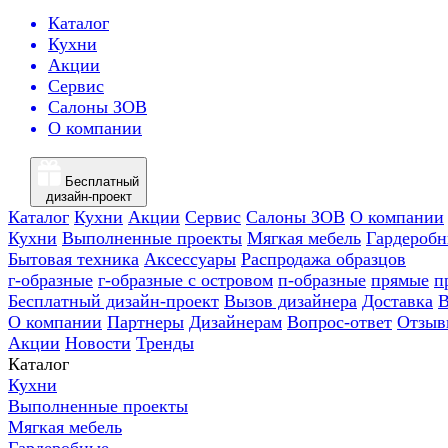
Каталог
Кухни
Акции
Сервис
Салоны ЗОВ
О компании
Бесплатный
дизайн-проект
Каталог
Кухни
Акции
Сервис
Салоны ЗОВ
О компании
Кухни
Выполненные проекты
Мягкая мебель
Гардероб
Бытовая техника
Аксессуары
Распродажа образцов
г-образные
г-образные с островом
п-образные
прямые
п
Бесплатный дизайн-проект
Вызов дизайнера
Доставка
В
О компании
Партнеры
Дизайнерам
Вопрос-ответ
Отзыв
Акции
Новости
Тренды
Каталог
Кухни
Выполненные проекты
Мягкая мебель