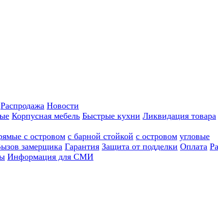
Распродажа
Новости
ные
Корпусная мебель
Быстрые кухни
Ликвидация товара
рямые с островом
с барной стойкой
с островом
угловые
ызов замерщика
Гарантия
Защита от подделки
Оплата
Р
ы
Информация для СМИ