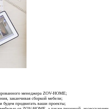
цированного менеджера ZOV-HOME;
ния, заканчивая сборкой мебели;
и будем продвигать ваши проекты;
мебелью от ZOV-HOME, а также техникой, аксессуарами 