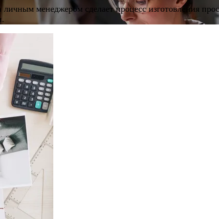
а личным менеджером сделает процесс изготовления про
и.