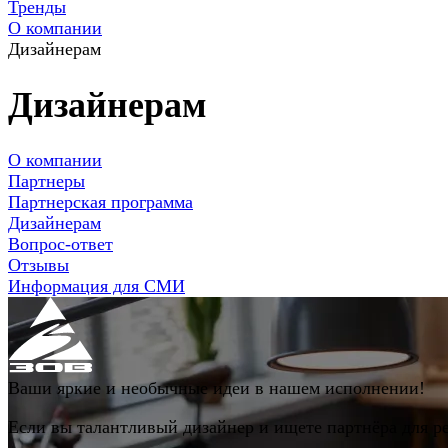
Тренды
О компании
Дизайнерам
Дизайнерам
О компании
Партнеры
Партнерская программа
Дизайнерам
Вопрос-ответ
Отзывы
Информация для СМИ
Ваши яркие и необычные идеи в нашем исполнении!
Если вы талантливый дизайнер и ищете партнёра для 