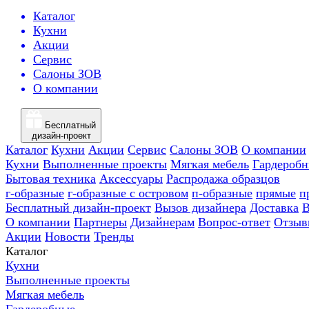
Каталог
Кухни
Акции
Сервис
Салоны ЗОВ
О компании
Бесплатный
дизайн-проект
Каталог
Кухни
Акции
Сервис
Салоны ЗОВ
О компании
Кухни
Выполненные проекты
Мягкая мебель
Гардероб
Бытовая техника
Аксессуары
Распродажа образцов
г-образные
г-образные с островом
п-образные
прямые
п
Бесплатный дизайн-проект
Вызов дизайнера
Доставка
В
О компании
Партнеры
Дизайнерам
Вопрос-ответ
Отзыв
Акции
Новости
Тренды
Каталог
Кухни
Выполненные проекты
Мягкая мебель