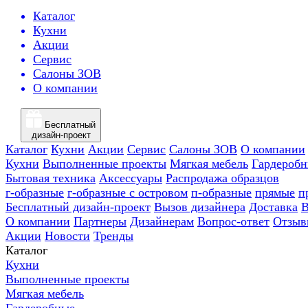
Каталог
Кухни
Акции
Сервис
Салоны ЗОВ
О компании
Бесплатный
дизайн-проект
Каталог
Кухни
Акции
Сервис
Салоны ЗОВ
О компании
Кухни
Выполненные проекты
Мягкая мебель
Гардероб
Бытовая техника
Аксессуары
Распродажа образцов
г-образные
г-образные с островом
п-образные
прямые
п
Бесплатный дизайн-проект
Вызов дизайнера
Доставка
В
О компании
Партнеры
Дизайнерам
Вопрос-ответ
Отзыв
Акции
Новости
Тренды
Каталог
Кухни
Выполненные проекты
Мягкая мебель