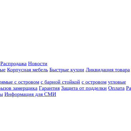
Распродажа
Новости
ные
Корпусная мебель
Быстрые кухни
Ликвидация товара
рямые с островом
с барной стойкой
с островом
угловые
ызов замерщика
Гарантия
Защита от подделки
Оплата
Р
ы
Информация для СМИ