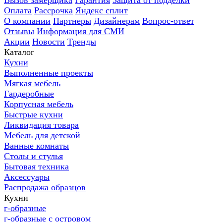
Вызов замерщика
Гарантия
Защита от подделки
Оплата
Рассрочка
Яндекс сплит
О компании
Партнеры
Дизайнерам
Вопрос-ответ
Отзывы
Информация для СМИ
Акции
Новости
Тренды
Каталог
Кухни
Выполненные проекты
Мягкая мебель
Гардеробные
Корпусная мебель
Быстрые кухни
Ликвидация товара
Мебель для детской
Ванные комнаты
Столы и стулья
Бытовая техника
Аксессуары
Распродажа образцов
Кухни
г-образные
г-образные с островом