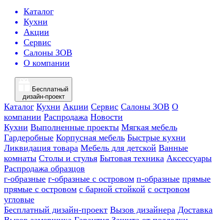
Каталог
Кухни
Акции
Сервис
Салоны ЗОВ
О компании
Бесплатный
дизайн-проект
Каталог
Кухни
Акции
Сервис
Салоны ЗОВ
О
компании
Распродажа
Новости
Кухни
Выполненные проекты
Мягкая мебель
Гардеробные
Корпусная мебель
Быстрые кухни
Ликвидация товара
Мебель для детской
Ванные
комнаты
Столы и стулья
Бытовая техника
Аксессуары
Распродажа образцов
г-образные
г-образные с островом
п-образные
прямые
прямые с островом
с барной стойкой
с островом
угловые
Бесплатный дизайн-проект
Вызов дизайнера
Доставка