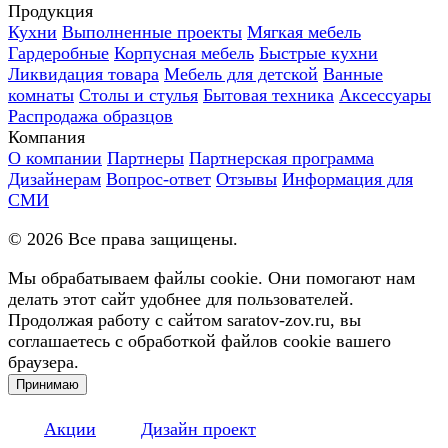
Продукция
Кухни
Выполненные проекты
Мягкая мебель
Гардеробные
Корпусная мебель
Быстрые кухни
Ликвидация товара
Мебель для детской
Ванные
комнаты
Столы и стулья
Бытовая техника
Аксессуары
Распродажа образцов
Компания
О компании
Партнеры
Партнерская программа
Дизайнерам
Вопрос-ответ
Отзывы
Информация для
СМИ
©
2026
Все права защищены.
Мы обрабатываем файлы cookie. Они помогают нам
делать этот сайт удобнее для пользователей.
Продолжая работу с сайтом saratov-zov.ru, вы
соглашаетесь с обработкой файлов cookie вашего
браузера.
Принимаю
Акции
Дизайн проект