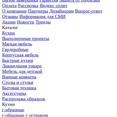
Вызов замерщика
Гарантия
Защита от подделки
Оплата
Рассрочка
Яндекс сплит
О компании
Партнеры
Дизайнерам
Вопрос-ответ
Отзывы
Информация для СМИ
Акции
Новости
Тренды
Каталог
Кухни
Выполненные проекты
Мягкая мебель
Гардеробные
Корпусная мебель
Быстрые кухни
Ликвидация товара
Мебель для детской
Ванные комнаты
Столы и стулья
Бытовая техника
Аксессуары
Распродажа образцов
Кухни
г-образные
г-образные с островом