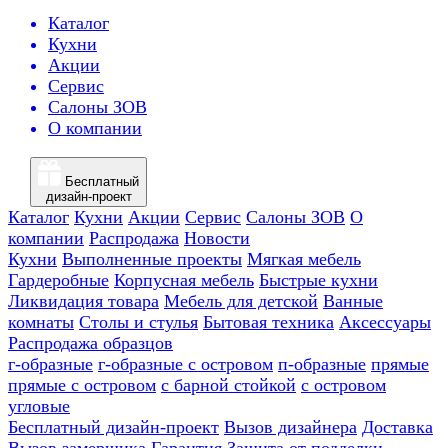
Каталог
Кухни
Акции
Сервис
Салоны ЗОВ
О компании
Бесплатный
дизайн-проект
Каталог
Кухни
Акции
Сервис
Салоны ЗОВ
О
компании
Распродажа
Новости
Кухни
Выполненные проекты
Мягкая мебель
Гардеробные
Корпусная мебель
Быстрые кухни
Ликвидация товара
Мебель для детской
Ванные
комнаты
Столы и стулья
Бытовая техника
Аксессуары
Распродажа образцов
г-образные
г-образные с островом
п-образные
прямые
прямые с островом
с барной стойкой
с островом
угловые
Бесплатный дизайн-проект
Вызов дизайнера
Доставка