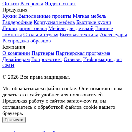
Оплата
Рассрочка
Яндекс сплит
Продукция
Кухни
Выполненные проекты
Мягкая мебель
Гардеробные
Корпусная мебель
Быстрые кухни
Ликвидация товара
Мебель для детской
Ванные
комнаты
Столы и стулья
Бытовая техника
Аксессуары
Распродажа образцов
Компания
О компании
Партнеры
Партнерская программа
Дизайнерам
Вопрос-ответ
Отзывы
Информация для
СМИ
©
2026
Все права защищены.
Мы обрабатываем файлы cookie. Они помогают нам
делать этот сайт удобнее для пользователей.
Продолжая работу с сайтом saratov-zov.ru, вы
соглашаетесь с обработкой файлов cookie вашего
браузера.
Принимаю