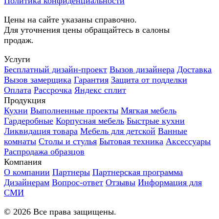
Политика конфиденциальности
Цены на сайте указаны справочно.
Для уточнения цены обращайтесь в салоны
продаж.
Услуги
Бесплатный дизайн-проект
Вызов дизайнера
Доставка
Вызов замерщика
Гарантия
Защита от подделки
Оплата
Рассрочка
Яндекс сплит
Продукция
Кухни
Выполненные проекты
Мягкая мебель
Гардеробные
Корпусная мебель
Быстрые кухни
Ликвидация товара
Мебель для детской
Ванные
комнаты
Столы и стулья
Бытовая техника
Аксессуары
Распродажа образцов
Компания
О компании
Партнеры
Партнерская программа
Дизайнерам
Вопрос-ответ
Отзывы
Информация для
СМИ
©
2026
Все права защищены.