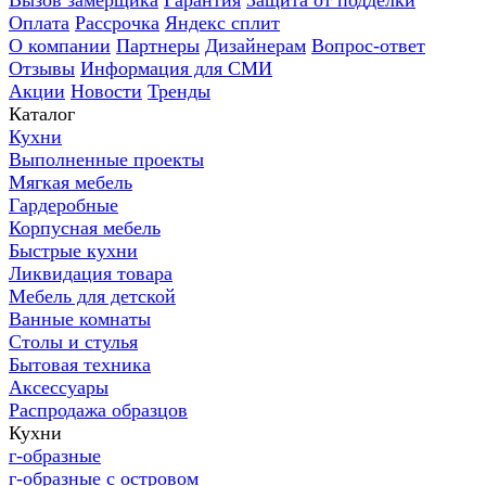
Вызов замерщика
Гарантия
Защита от подделки
Оплата
Рассрочка
Яндекс сплит
О компании
Партнеры
Дизайнерам
Вопрос-ответ
Отзывы
Информация для СМИ
Акции
Новости
Тренды
Каталог
Кухни
Выполненные проекты
Мягкая мебель
Гардеробные
Корпусная мебель
Быстрые кухни
Ликвидация товара
Мебель для детской
Ванные комнаты
Столы и стулья
Бытовая техника
Аксессуары
Распродажа образцов
Кухни
г-образные
г-образные с островом