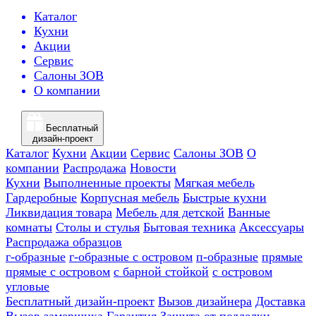
Каталог
Кухни
Акции
Сервис
Салоны ЗОВ
О компании
Бесплатный
дизайн-проект
Каталог
Кухни
Акции
Сервис
Салоны ЗОВ
О
компании
Распродажа
Новости
Кухни
Выполненные проекты
Мягкая мебель
Гардеробные
Корпусная мебель
Быстрые кухни
Ликвидация товара
Мебель для детской
Ванные
комнаты
Столы и стулья
Бытовая техника
Аксессуары
Распродажа образцов
г-образные
г-образные с островом
п-образные
прямые
прямые с островом
с барной стойкой
с островом
угловые
Бесплатный дизайн-проект
Вызов дизайнера
Доставка