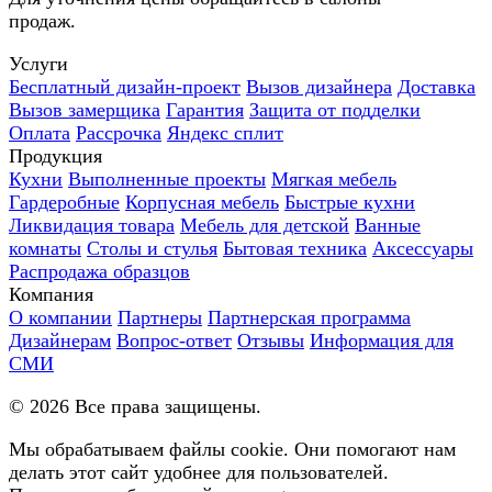
продаж.
Услуги
Бесплатный дизайн-проект
Вызов дизайнера
Доставка
Вызов замерщика
Гарантия
Защита от подделки
Оплата
Рассрочка
Яндекс сплит
Продукция
Кухни
Выполненные проекты
Мягкая мебель
Гардеробные
Корпусная мебель
Быстрые кухни
Ликвидация товара
Мебель для детской
Ванные
комнаты
Столы и стулья
Бытовая техника
Аксессуары
Распродажа образцов
Компания
О компании
Партнеры
Партнерская программа
Дизайнерам
Вопрос-ответ
Отзывы
Информация для
СМИ
©
2026
Все права защищены.
Мы обрабатываем файлы cookie. Они помогают нам
делать этот сайт удобнее для пользователей.