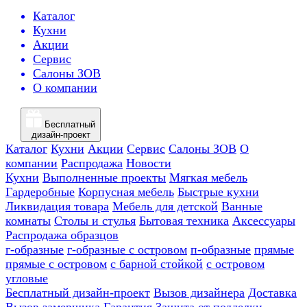
Каталог
Кухни
Акции
Сервис
Салоны ЗОВ
О компании
Бесплатный
дизайн-проект
Каталог
Кухни
Акции
Сервис
Салоны ЗОВ
О
компании
Распродажа
Новости
Кухни
Выполненные проекты
Мягкая мебель
Гардеробные
Корпусная мебель
Быстрые кухни
Ликвидация товара
Мебель для детской
Ванные
комнаты
Столы и стулья
Бытовая техника
Аксессуары
Распродажа образцов
г-образные
г-образные с островом
п-образные
прямые
прямые с островом
с барной стойкой
с островом
угловые
Бесплатный дизайн-проект
Вызов дизайнера
Доставка