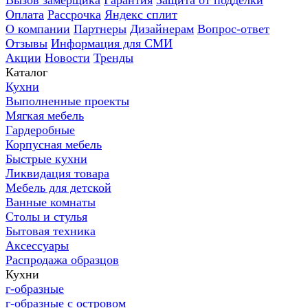
Вызов замерщика
Гарантия
Защита от подделки
Оплата
Рассрочка
Яндекс сплит
О компании
Партнеры
Дизайнерам
Вопрос-ответ
Отзывы
Информация для СМИ
Акции
Новости
Тренды
Каталог
Кухни
Выполненные проекты
Мягкая мебель
Гардеробные
Корпусная мебель
Быстрые кухни
Ликвидация товара
Мебель для детской
Ванные комнаты
Столы и стулья
Бытовая техника
Аксессуары
Распродажа образцов
Кухни
г-образные
г-образные с островом