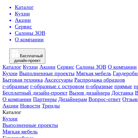
Каталог
Кухни
Акции
Сервис
Салоны ЗОВ
О компании
Бесплатный
дизайн-проект
Каталог
Кухни
Акции
Сервис
Салоны ЗОВ
О компании
Кухни
Выполненные проекты
Мягкая мебель
Гардероб
Бытовая техника
Аксессуары
Распродажа образцов
г-образные
г-образные с островом
п-образные
прямые
п
Бесплатный дизайн-проект
Вызов дизайнера
Доставка
В
О компании
Партнеры
Дизайнерам
Вопрос-ответ
Отзыв
Акции
Новости
Тренды
Каталог
Кухни
Выполненные проекты
Мягкая мебель