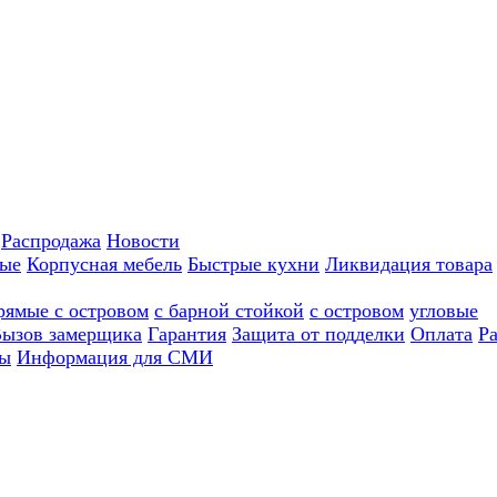
Распродажа
Новости
ные
Корпусная мебель
Быстрые кухни
Ликвидация товара
рямые с островом
с барной стойкой
с островом
угловые
ызов замерщика
Гарантия
Защита от подделки
Оплата
Р
ы
Информация для СМИ