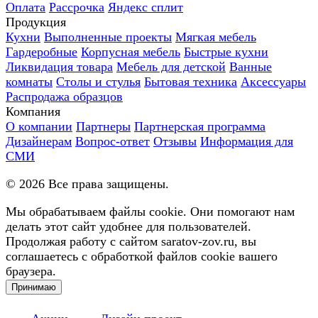
Оплата
Рассрочка
Яндекс сплит
Продукция
Кухни
Выполненные проекты
Мягкая мебель
Гардеробные
Корпусная мебель
Быстрые кухни
Ликвидация товара
Мебель для детской
Ванные
комнаты
Столы и стулья
Бытовая техника
Аксессуары
Распродажа образцов
Компания
О компании
Партнеры
Партнерская программа
Дизайнерам
Вопрос-ответ
Отзывы
Информация для
СМИ
©
2026
Все права защищены.
Мы обрабатываем файлы cookie. Они помогают нам
делать этот сайт удобнее для пользователей.
Продолжая работу с сайтом saratov-zov.ru, вы
соглашаетесь с обработкой файлов cookie вашего
браузера.
Принимаю