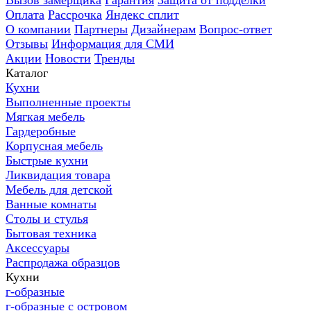
Вызов замерщика
Гарантия
Защита от подделки
Оплата
Рассрочка
Яндекс сплит
О компании
Партнеры
Дизайнерам
Вопрос-ответ
Отзывы
Информация для СМИ
Акции
Новости
Тренды
Каталог
Кухни
Выполненные проекты
Мягкая мебель
Гардеробные
Корпусная мебель
Быстрые кухни
Ликвидация товара
Мебель для детской
Ванные комнаты
Столы и стулья
Бытовая техника
Аксессуары
Распродажа образцов
Кухни
г-образные
г-образные с островом