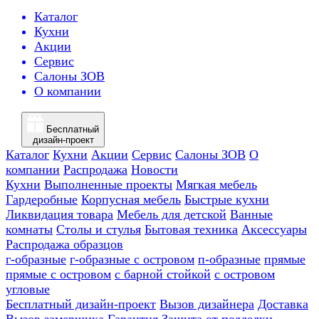
Каталог
Кухни
Акции
Сервис
Салоны ЗОВ
О компании
Бесплатный
дизайн-проект
Каталог
Кухни
Акции
Сервис
Салоны ЗОВ
О
компании
Распродажа
Новости
Кухни
Выполненные проекты
Мягкая мебель
Гардеробные
Корпусная мебель
Быстрые кухни
Ликвидация товара
Мебель для детской
Ванные
комнаты
Столы и стулья
Бытовая техника
Аксессуары
Распродажа образцов
г-образные
г-образные с островом
п-образные
прямые
прямые с островом
с барной стойкой
с островом
угловые
Бесплатный дизайн-проект
Вызов дизайнера
Доставка